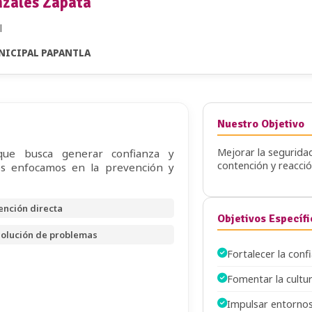
nzáles Zapata
l
NICIPAL PAPANTLA
Nuestro Objetivo
Mejorar la seguridad
ue busca generar confianza y
contención y reacció
os enfocamos en la prevención y
ención directa
Objetivos Específ
olución de problemas
Fortalecer la conf
Fomentar la cultur
Impulsar entornos