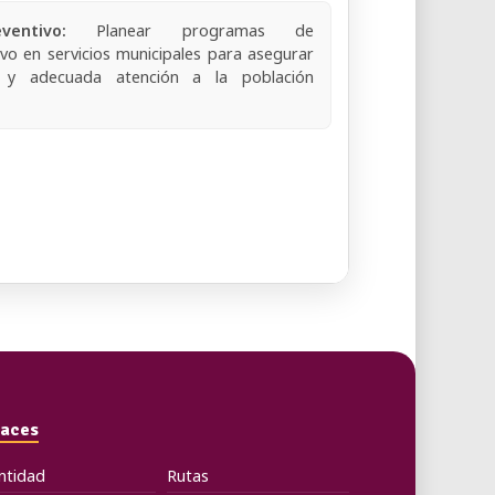
laces
ntidad
Rutas