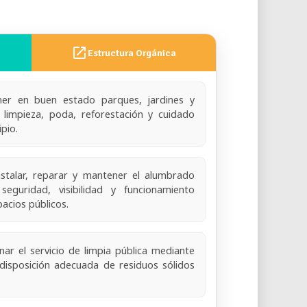
open_in_new
Estructura Orgánica