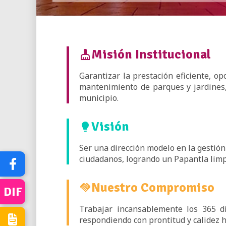
Misión Institucional
cleaning_services
Garantizar la prestación eficiente, o
mantenimiento de parques y jardines,
municipio.
Visión
lightbulb
Ser una dirección modelo en la gestión
ciudadanos, logrando un Papantla limpi
Nuestro Compromiso
handshake
DIF
Trabajar incansablemente los 365 d
respondiendo con prontitud y calidez 