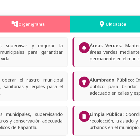
account_tree
place
Organigrama
Ubicación