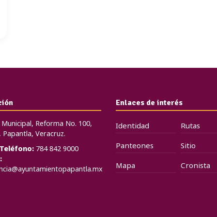
ción
Enlaces de interés
 Municipal, Reforma No. 100,
Identidad
Rutas
 Papantla, Veracruz.
Panteones
Sitio
Teléfono:
784 842 9000
:
Mapa
Cronista
encia@ayuntamientopapantla.mx